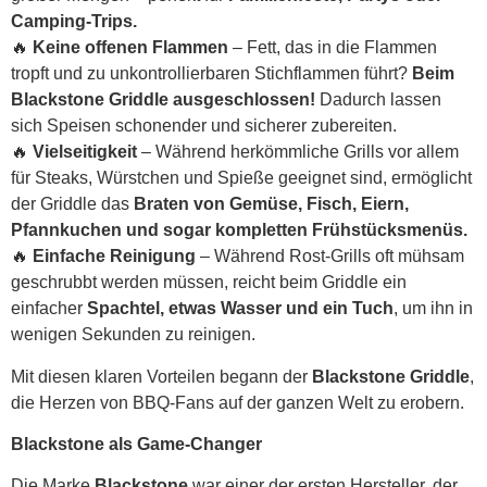
Camping-Trips.
🔥
Keine offenen Flammen
– Fett, das in die Flammen
tropft und zu unkontrollierbaren Stichflammen führt?
Beim
Blackstone Griddle ausgeschlossen!
Dadurch lassen
sich Speisen schonender und sicherer zubereiten.
🔥
Vielseitigkeit
– Während herkömmliche Grills vor allem
für Steaks, Würstchen und Spieße geeignet sind, ermöglicht
der Griddle das
Braten von Gemüse, Fisch, Eiern,
Pfannkuchen und sogar kompletten Frühstücksmenüs.
🔥
Einfache Reinigung
– Während Rost-Grills oft mühsam
geschrubbt werden müssen, reicht beim Griddle ein
einfacher
Spachtel, etwas Wasser und ein Tuch
, um ihn in
wenigen Sekunden zu reinigen.
Mit diesen klaren Vorteilen begann der
Blackstone Griddle
,
die Herzen von BBQ-Fans auf der ganzen Welt zu erobern.
Blackstone als Game-Changer
Die Marke
Blackstone
war einer der ersten Hersteller, der