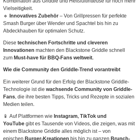
Kombination aus Griddle und Heißluftfritteuse für noch mehr
Vielseitigkeit.
🔹
Innovatives Zubehör
– Von Grillpressen für perfekte
Smash Burger über Wender und Spachtel bis hin zu
Abdeckhauben für optimalen Schutz.
Diese
technischen Fortschritte und cleveren
Innovationen
machten den Blackstone Griddle schnell
zum
Must-have für BBQ-Fans weltweit.
Wie die Community den Griddle-Trend vorantreibt
Ein weiterer Grund für den Erfolg der Blackstone Griddle-
Technologie ist die
wachsende Community von Griddle-
Fans
, die ihre besten Tipps, Tricks und Rezepte in sozialen
Medien teilen.
📱 Auf Plattformen wie
Instagram, TikTok und
YouTube
gibt es Tausende von Videos, die zeigen, was mit
einem Blackstone Griddle alles möglich ist – von
epischen
Burger-Kreationen
bis hin zu ganzen
Brunch-